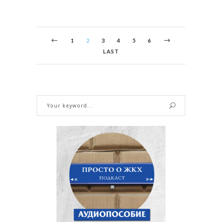
1
2
3
4
5
6
LAST