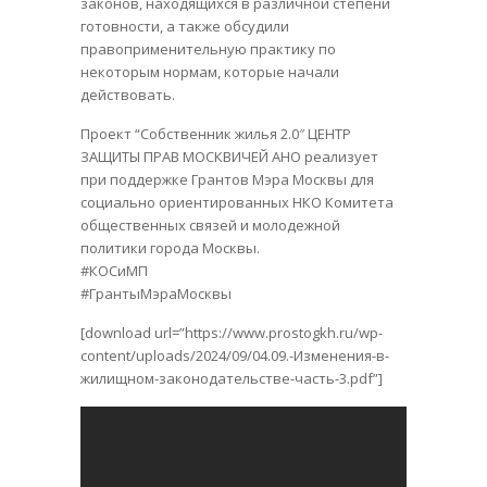
законов, находящихся в различной степени
готовности, а также обсудили
правоприменительную практику по
некоторым нормам, которые начали
действовать.
Проект “Собственник жилья 2.0″ ЦЕНТР
ЗАЩИТЫ ПРАВ МОСКВИЧЕЙ АНО реализует
при поддержке Грантов Мэра Москвы для
социально ориентированных НКО Комитета
общественных связей и молодежной
политики города Москвы.
#КОСиМП
#ГрантыМэраМосквы
[download url=”https://www.prostogkh.ru/wp-
content/uploads/2024/09/04.09.-Изменения-в-
жилищном-законодательстве-часть-3.pdf”]