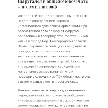
Выругался в общедомовом чате
– получил штраф
Интересный прецедент создан вынесенным
недавно определением Первого
кассационного суда общей юрисдикции. Суд
рассматривал дело по иску от супругов,
работавших в товариществе собственников
жилья в городе Бор Нижегородской области.
Им не понравилось сообщение от одного из
соседей, в котором их обвинили в
неправомерном использовании финансов
товарищества для личных целей. Важно, что
«правдоруб» сопроводил свои домыслы
матерными высказываниями, что и
позволило сотрудникам ТСЖ обратиться в суд
с иском о защите чести и достоинства.
Лингвистическая экспертиза, назначенная
судом, выявила в злополучном сообщении
«нецензурные выражения и оскорбительные
формулировки». К тому же, ответчик так и не