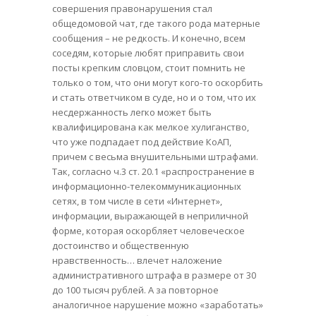
совершения правонарушения стал
общедомовой чат, где такого рода матерные
сообщения – не редкость. И конечно, всем
соседям, которые любят приправить свои
посты крепким словцом, стоит помнить не
только о том, что они могут кого-то оскорбить
и стать ответчиком в суде, но и о том, что их
несдержанность легко может быть
квалифицирована как мелкое хулиганство,
что уже подпадает под действие КоАП,
причем с весьма внушительными штрафами.
Так, согласно ч.3 ст. 20.1 «распространение в
информационно-телекоммуникационных
сетях, в том числе в сети «Интернет»,
информации, выражающей в неприличной
форме, которая оскорбляет человеческое
достоинство и общественную
нравственность… влечет наложение
административного штрафа в размере от 30
до 100 тысяч рублей. А за повторное
аналогичное нарушение можно «заработать»