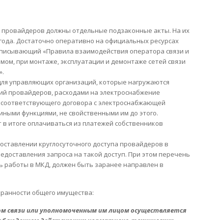
е провайдеров должны отдельные подзаконные акты. На их
 года. Достаточно оперативно на официальных ресурсах
описывающий «Правила взаимодействия оператора связи и
ом, при монтаже, эксплуатации и демонтаже сетей связи
».
 для управляющих организаций, которые нагружаются
ий провайдеров, расходами на электроснабжение
 соответствующего договора с электроснабжающей
иными функциями, не свойственными им до этого.
 в итоге оплачиваться из платежей собственников
оставлении круглосуточного доступа провайдеров в
едоставления запроса на такой доступ. При этом перечень
ь работы в МКД, должен быть заранее направлен в
хранности общего имущества:
ом связи или уполномоченным им лицом осуществляется