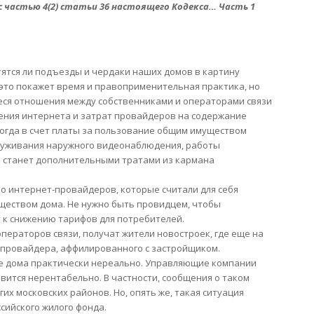
 частью 4(2) статьи 36 настоящего Кодекса… Часть 1
тятся ли подъезды и чердаки наших домов в картину
 это покажет время и правоприменительная практика, но
еся отношения между собственниками и операторами связи
ления интернета и затрат провайдеров на содержание
 когда в счет платы за пользование общим имуществом
луживания наружного видеонаблюдения, работы
то станет дополнительными тратами из кармана
ко интернет-провайдеров, которые считали для себя
ществом дома. Не нужно быть провидцем, чтобы
т к снижению тарифов для потребителей.
ераторов связи, получат жители новостроек, где еще на
 провайдера, аффилированного с застройщиком.
ие дома практически нереально. Управляющие компании
овится нерентабельно. В частности, сообщения о таком
их московских районов. Но, опять же, такая ситуация
сийского жилого фонда.