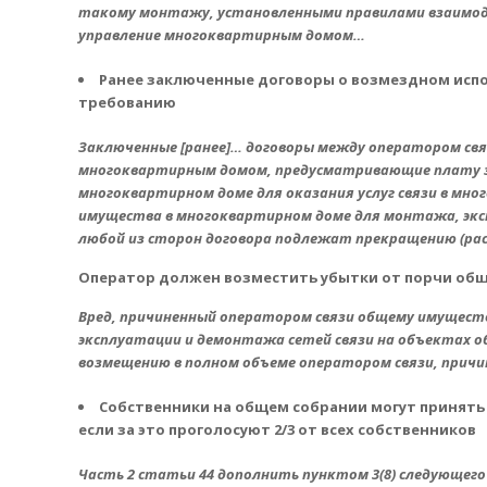
такому монтажу, установленными правилами взаимод
управление многоквартирным домом…
Ранее заключенные договоры о возмездном исп
требованию
Заключенные [ранее]… договоры между оператором св
многоквартирным домом, предусматривающие плату з
многоквартирном доме для оказания услуг связи в мно
имущества в многоквартирном доме для монтажа, экс
любой из сторон договора подлежат прекращению (р
Оператор должен возместить убытки от порчи об
Вред, причиненный оператором связи общему имущест
эксплуатации и демонтажа сетей связи на объектах 
возмещению в полном объеме оператором связи, прич
Собственники на общем собрании могут принять
если за это проголосуют 2/3 от всех собственников
Часть 2 статьи 44 дополнить пунктом 3(8) следующего