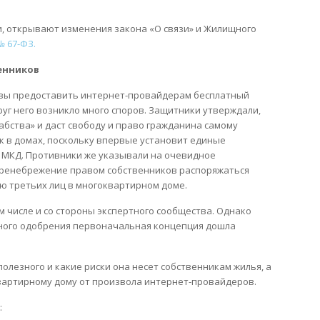
, открывают изменения закона «О связи» и Жилищного
№ 67-ФЗ.
венников
ивы предоставить интернет-провайдерам бесплатный
уг него возникло много споров. Защитники утверждали,
абства» и даст свободу и право гражданина самому
к в домах, поскольку впервые установит единые
 МКД. Противники же указывали на очевидное
ренебрежение правом собственников распоряжаться
ю третьих лиц в многоквартирном доме.
м числе и со стороны экспертного сообщества. Однако
ьного одобрения первоначальная концепция дошла
олезного и какие риски она несет собственникам жилья, а
артирному дому от произвола интернет-провайдеров.
: