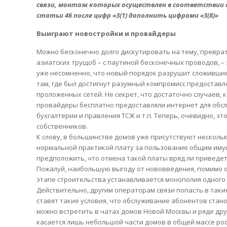
связи, монтаж которых осуществлен в соответствии с
статьи 46 после цифр «3(1) дополнить цифрами «3(8)»
Выиграют новостройки и провайдеры
Можно бесконечно долго дискутировать на тему, превра
азиатских трущоб – с паутиной бесконечных проводов, –
уже несомненно, что новый порядок разрушит сложивши
там, где был достигнут разумный компромисс предостав
проложенных сетей. Не секрет, что достаточно случаев,
провайдеры бесплатно предоставляли интернет для обс
бухгалтерии и правления ТСЖ и т.п. Теперь, очевидно, э
собственников.
К слову, в большинстве домов уже присутствуют несколь
нормальной практикой плату за пользование общим иму
предположить, что отмена такой платы вряд ли приведе
Пожалуй, наибольшую выгоду от нововведения, помимо оп
этапе строительства устанавливается монополия одного
Действительно, другим операторам связи попасть в так
ставят такие условия, что обслуживание абонентов стан
можно встретить в чатах домов Новой Москвы и ряде друг
касается лишь небольшой части домов в общей массе рос