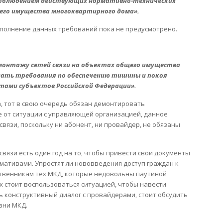
 соблюдением действующих нормативно-технических
щего имущества многоквартирного дома».
сполнение данных требований пока не предусмотрено.
емонтажу сетей связи на объектах общего имущества
дать требования по обеспечению тишины и покоя
ами субъектов Российской Федерации».
а, тот в свою очередь обязан демонтировать
е от ситуации с управляющей организацией, данное
вязи, поскольку ни абонент, ни провайдер, не обязаны
связи есть один год на то, чтобы привести свои документы
мативами. Упростят ли нововведения доступ граждан к
бственникам тех МКД, которые недовольны паутиной
х стоит воспользоваться ситуацией, чтобы навести
ить конструктивный диалог с провайдерами, стоит обсудить
зни МКД.