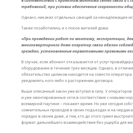
в соответствии с проектом монтажа сетей связи и с
требований, при условии обеспечения сохранности об
Однако, никаких отдельных санкций за ненадлежащее и
Также позаботились и о покое жителей дома:
«При проведении работ по монтажу, эксплуатации, д
многоквартирного дома оператор связи обязан соблю
граждан, установленные нормативными правовыми акт
В случае, если абонент отказывается от услуг провайдер
оборудование в течение трех месяцев. Однако, в отличи
обязательство целиком находится на совести оператора с
уведомлять кого-либо о расторжении договора.
Выше описанный закон уже вступил в силу. У операторов 
и уже смонтированные сети в соответствие с новыми нор
всемирной паутине – покажет время. Но уже сегодня со
сомнительных проводов в своих подъездах и на чердака
порядок в своем доме, а тем, кто до этого сумел выстро
формат дальнейшего взаимодействия без ущерба для жи