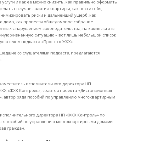
 услуги и как ее можно снизить, как правильно оформить
лать в случае залития квартиры, как вести себя,
инимизировать риски и дальнейший ущерб, как
о дома, как провести общедомовое собрание
енных с нарушением законодательства, на какие льготы
ожную жизненную ситуацию – вот лишь небольшой список
лушателем подкаста «Просто о ЖКХ».
шедшие со слушателями подкаста, предлагаются
в.
заместитель исполнительного директора НП
ЖКХ «ЖХК Контроль», соавтор проекта «Дистанционная
», автор ряда пособий по управлению многоквартирным
 исполнительного директора НП «ЖКХ Контроль» по
ных пособий по управлению многоквартирными домами,
ав граждан.