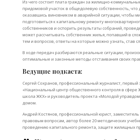
Из чего состоит плата граждан за жилищно-коммунальные
придомовой участок в общедолевую собственность, что де
оказавшись виновником в аварийной ситуации, чтобы м
подготовиться к капитальному ремонту многоквартирног
собственников и оспорить результаты собраний, провед
может рассчитывать собственник жилья, попавший в сл
тем и вопросов, ответы на которые можно узнать, став с
В ходе передач разбираются реальные ситуации, произо
оптимальные и законные методы отстаивания своих пра
Ведущие подкаста:
Сергей Сохранов, профессиональный журналист, первый 
«Национальный центр общественного контроля в сфере 
школа ЖКХ» и руководитель проекта «Молодой управдом
домом.
Андрей Костянов, профессиональной юрист, заместитель
правовым вопросам, автор более 20 методических учеб
проведению капитального ремонта, защите жилищных пр