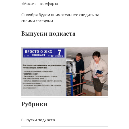
«Миссия – комфорт»
С ноября будем внимательнее следить за
своими соседями
Выпуски подкаста
Контроль за
деятельностью
управляющей
организации
Могут ли собственники взять под
контроль управле
Рубрики
Выпуски подкаста