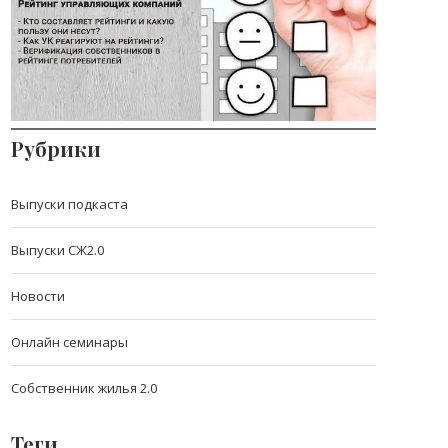
компаний
В пятой серии второго сезона подкаста
«Просто о Ж
Рубрики
Выпуски подкаста
Выпуски СЖ2.0
Новости
Онлайн семинары
Собственник жилья 2.0
Теги