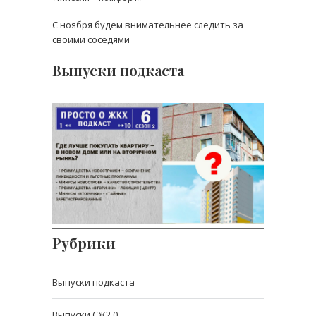
С ноября будем внимательнее следить за
своими соседями
Выпуски подкаста
Где лучше покупать
квартиру – в новом доме
или на вторичном
рынке? Разбираемся
вместе.
Рубрики
Выпуски подкаста
Выпуски СЖ2.0