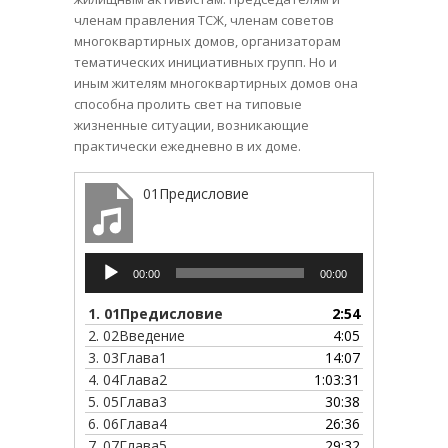
членам правления ТСЖ, членам советов
многоквартирных домов, организаторам
тематических инициативных групп. Но и
иным жителям многоквартирных домов она
способна пролить свет на типовые
жизненные ситуации, возникающие
практически ежедневно в их доме.
01Предисловие
Аудиоплеер
00:00
00:00
1.
01Предисловие
2:54
2.
02Введение
4:05
3.
03Глава1
14:07
4.
04Глава2
1:03:31
5.
05Глава3
30:38
6.
06Глава4
26:36
7.
07Глава5
29:32