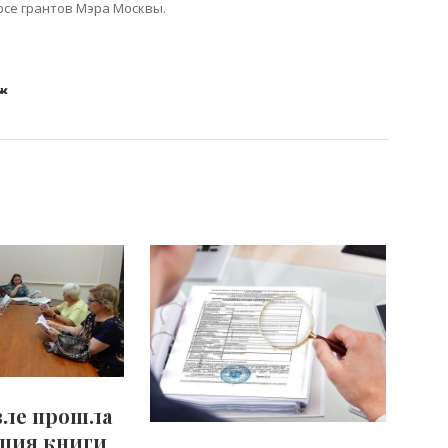
рсе грантов Мэра Москвы.
вле прошла
ация книги