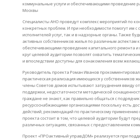
коммунальные услуги и обеспечивающими проведение ра
Москвы
Специалисты АНО проведут комплекс мероприятий по ко
конкретных проблем. И при необходимости помогут им с 
исполнителей услуг, так и в надзорные органы. Также б
активных собственников жилья по различным аспектам к
обеспечивающими проведение капитального ремонта и 
круг целевой аудитории позволят охватить тематически
и впоследствии доступны для ознакомления всем желающ
Руководитель проекта Роман Иванов прокомментировал 
практическая реализация имеющихся у собственников жи
члены Советов домов испытывают затруднения ввиду от
поддержки, недостаточности методической оснащенности
граждане не знают, как правильно общаться с подрядчи
ресурсоснабжающими организациями поскольку есть дос
действий, рекомендаций по практическому применению 
проекта состоит в том, что целевой аудитории будут п
различных ситуациях, связанных с предоставлением ком
Проект «ПРОактивный управДОМ» реализуется при подд