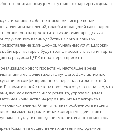
бот по капитальному ремонту в многоквартирных домах г.
нсультированию собственников жилья в решении
составлением заявлений, жалоб и обращений как в адрес
удет организованы просветительские семинары для 220
онструктивного взаимодействия с организациями,
предоставление жилищно-коммунальных услуг. Широкий
е вебинары, которые будут транслированы в сети интернет
им на ресурсах ЦРПК и партнеров проекта.
реализацию нового проекта: «В настоящее время
лья знаний оставляет желать лучшего. Даже активные
сутствия квалифицированного персонала и экспертной
. В значительной степени проблема обусловлена тем, что
ками, Фондом капитального ремонта, управляющими и
таточное количество информации, но нет алгоритма
имеющихся знаний. Отличительная особенность нашего
редложены именно практические алгоритмы действий в
мунальных услуг и проведением капитального ремонта».
ержке Комитета общественных связей и молодежной