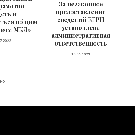
За незаконное
грамотно
предоставление
деть и
сведений ЕГРН
аться общим
установлена
вом МКД»
административная
07.2022
ответственность
10.05.2023
но.